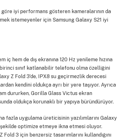
ine göre iyi performans gösteren kameralarının da
emek istemeyenler için Samsung Galaxy S21 iyi
m iç hem de dış ekranına 120 Hz yenileme hızına
inci sınıf katlanabilir telefonu olma özelliğini
axy Z Fold 3’de, IPX8 su geçirmezlik derecesi
lardan kendini oldukça ayrı bir yere taşıyor. Ayrıca
am dururken, Gorilla Glass Victus ekran
usunda oldukça korunaklı bir yapıya büründürüyor.
ha fazla uygulama üreticisinin yazılımlarını Galaxy
k şekilde optimize etmeye ikna etmesi oluyor.
 Fold 3 için benzersiz tasarımlarını kullandığını