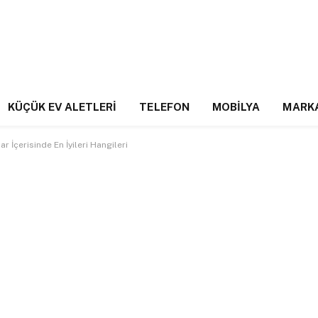
KÜÇÜK EV ALETLERI
TELEFON
MOBILYA
MARK
 İçerisinde En İyileri Hangileri