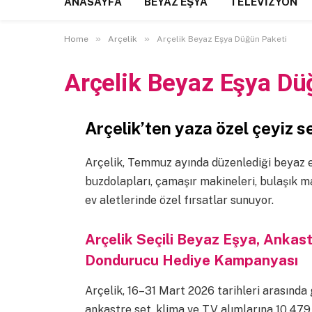
ANASAYFA
BEYAZ EŞYA
TELEVIZYON
»
»
Home
Arçelik
Arçelik Beyaz Eşya Düğün Paketi
Arçelik Beyaz Eşya Dü
Arçelik’ten yaza özel çeyiz se
Arçelik, Temmuz ayında düzenlediği beyaz
buzdolapları, çamaşır makineleri, bulaşık ma
ev aletlerinde özel fırsatlar sunuyor.
Arçelik Seçili Beyaz Eşya, Ankast
Dondurucu Hediye Kampanyası
Arçelik, 16–31 Mart 2026 tarihleri arasınd
ankastre set, klima ve TV alımlarına 10.4