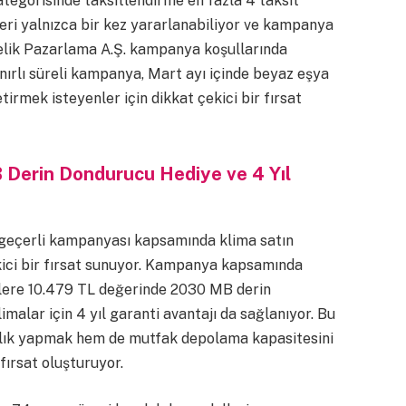
ategorisinde taksitlendirme en fazla 4 taksit
ri yalnızca bir kez yararlanabiliyor ve kampanya
elik Pazarlama A.Ş. kampanya koşullarında
ınırlı süreli kampanya, Mart ayı içinde beyaz eşya
etirmek isteyenler için dikkat çekici bir fırsat
 Derin Dondurucu Hediye ve 4 Yıl
a geçerli kampanyası kapsamında klima satın
ekici bir fırsat sunuyor. Kampanya kapsamında
rilere 10.479 TL değerinde 2030 MB derin
malar için 4 yıl garanti avantajı da sağlanıyor. Bu
rlık yapmak hem de mutfak depolama kapasitesini
 fırsat oluşturuyor.