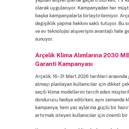
yapılan alışverişlerde geçerli olurken, TV k
olarak uygulanıyor. Kampanyadan her müşte
başka kampanyalarla birleştirilemiyor. Arç
değişiklik yapma hakkını saklı tutuyor. Bu s
ve ev teknolojisi alışverişini avantajlı hale g
sunuyor.
Arçelik Klima Alımlarına 2030 MB
Garanti Kampanyası
Arçelik, 16–31 Mart 2026 tarihleri arasınd
almayı planlayan kullanıcılar için dikkat ç
seçili klima modellerini tercih eden müşte
dondurucu hediye edilirken, aynı zamanda kli
kampanya, hem yaz aylarına güçlü bir hazı
artırmak isteyen kullanıcılar için önemli bir