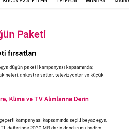
KÜÇÜK EV ALETLERI
TELEFON
MOBILYA
MARK
ğün Paketi
ti fırsatları
 eşya düğün paketi kampanyası kapsamında;
kineleri, ankastre setler, televizyonlar ve küçük
re, Klima ve TV Alımlarına Derin
a geçerli kampanyası kapsamında seçili beyaz eşya,
79 TL değerinde 2030 MB derin dondurucu hediye