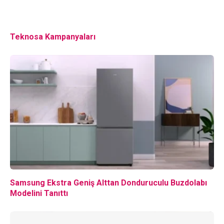
Teknosa Kampanyaları
Samsung Ekstra Geniş Alttan Donduruculu Buzdolabı
Modelini Tanıttı