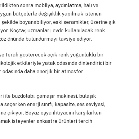
ildikten sonra mobilya, aydınlatma, halı ve
uygun bütçelerle değişiklik yapılmak istenen
r şekilde boyanabiliyor, eski seramikler, üzerine şık
liyor. Koçtaş uzmanları, evde kullanılacak renk
göz önünde bulundurmayı tavsiye ediyor.
 ve ferah gösterecek açık renk yoğunluklu bir
kolojik etkileriyle yatak odasında dinlendirici bir
ir odasında daha enerjik bir atmosfer
i ile buzdolabı, çamaşır makinesi, bulaşık
 seçerken enerji sınıfı, kapasite, ses seviyesi,
öne çıkıyor. Beyaz eşya ihtiyacını karşılarken
mak isteyenler ankastre ürünleri tercih