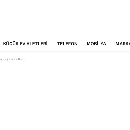
KÜÇÜK EV ALETLERI
TELEFON
MOBILYA
MARK
çtaş Fırsatları