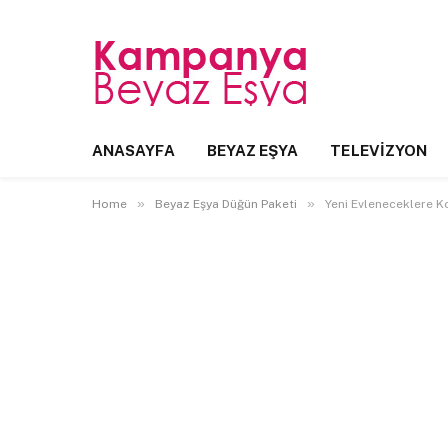
ANASAYFA
BEYAZ EŞYA
TELEVIZYON
»
»
Home
Beyaz Eşya Düğün Paketi
Yeni Evleneceklere Ko