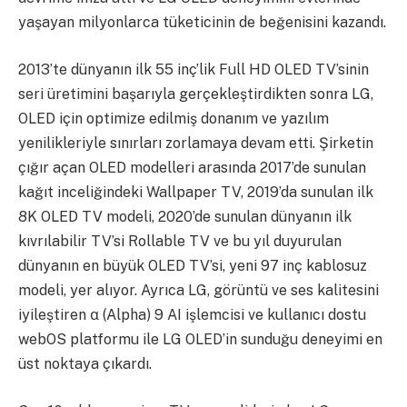
yaşayan milyonlarca tüketicinin de beğenisini kazandı.
2013’te dünyanın ilk 55 inç’lik Full HD OLED TV’sinin
seri üretimini başarıyla gerçekleştirdikten sonra LG,
OLED için optimize edilmiş donanım ve yazılım
yenilikleriyle sınırları zorlamaya devam etti. Şirketin
çığır açan OLED modelleri arasında 2017’de sunulan
kağıt inceliğindeki Wallpaper TV, 2019’da sunulan ilk
8K OLED TV modeli, 2020’de sunulan dünyanın ilk
kıvrılabilir TV’si Rollable TV ve bu yıl duyurulan
dünyanın en büyük OLED TV’si, yeni 97 inç kablosuz
modeli, yer alıyor. Ayrıca LG, görüntü ve ses kalitesini
iyileştiren α (Alpha) 9 AI işlemcisi ve kullanıcı dostu
webOS platformu ile LG OLED’in sunduğu deneyimi en
üst noktaya çıkardı.