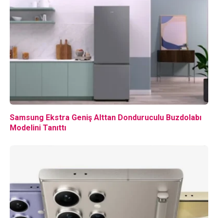
Samsung Ekstra Geniş Alttan Donduruculu Buzdolabı
Modelini Tanıttı