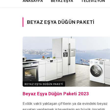
ANASAYFA
BEYAZ EŞYA
TELEVIZYON
BEYAZ EŞYA DÜĞÜN PAKETI
BEYAZ EŞYA DÜĞÜN PAKETI
Beyaz Eşya Düğün Paketi 2023
Evlilik vakti yaklaşan çiftlerin ya da evindeki beyaz
eşyaları yenilemek isteyenlerin en büyük önceliği,