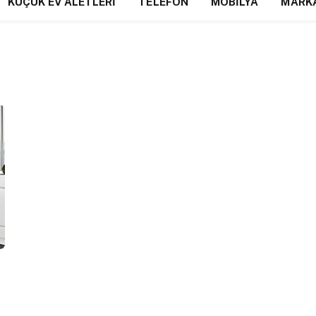
KÜÇÜK EV ALETLERI
TELEFON
MOBILYA
MARK