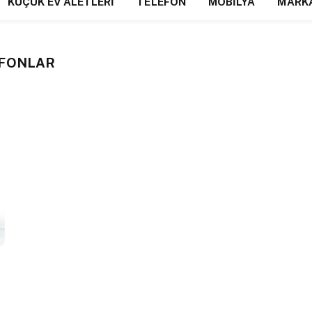
KÜÇÜK EV ALETLERI
TELEFON
MOBILYA
MARK
EFONLAR