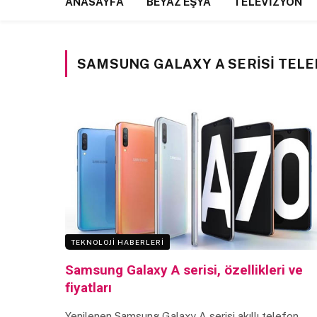
ANASAYFA
BEYAZ EŞYA
TELEVIZYON
SAMSUNG GALAXY A SERISI TEL
TEKNOLOJI HABERLERI
Samsung Galaxy A serisi, özellikleri ve
fiyatları
Yenilenen Samsung Galaxy A serisi akıllı telefon