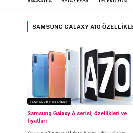
ANASAYFA
BEYAZ EŞYA
TELEVIZYON
SAMSUNG GALAXY A10 ÖZELLIKL
TEKNOLOJI HABERLERI
Samsung Galaxy A serisi, özellikleri ve
fiyatları
Yenilenen Samsung Galaxy A serisi akıllı telefon