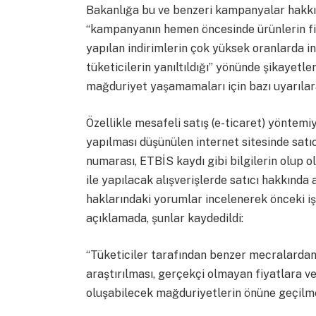
Bakanlığa bu ve benzeri kampanyalar hakkınd
“kampanyanın hemen öncesinde ürünlerin fi
yapılan indirimlerin çok yüksek oranlarda ind
tüketicilerin yanıltıldığı” yönünde şikayetle
mağduriyet yaşamamaları için bazı uyarılara
Özellikle mesafeli satış (e-ticaret) yöntemiy
yapılması düşünülen internet sitesinde satıc
numarası, ETBİS kaydı gibi bilgilerin olup o
ile yapılacak alışverişlerde satıcı hakkınd
haklarındaki yorumlar incelenerek önceki işle
açıklamada, şunlar kaydedildi:
“Tüketiciler tarafından benzer mecralardan
araştırılması, gerçekçi olmayan fiyatlara ve
oluşabilecek mağduriyetlerin önüne geçilme