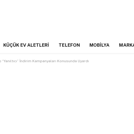
KÜÇÜK EV ALETLERI
TELEFON
MOBILYA
MARK
ğı “Yanıltıcı” İndirim Kampanyaları Konusunda Uyardı