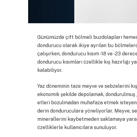
Günümüzde çift bölmeli buzdolapları hemen
dondurucu olarak ikiye ayrılan bu bölmeler
çalışırken, dondurucu kısım -18 ve -23 derec
dondurucu kısımları özellikle kış hazırlığı 
kalabiliyor.
Yaz döneminin taze meyve ve sebzelerini kış
ekonomik şekilde depolamak, dondurulmuş gı
etleri bozulmadan muhafaza etmek isteyenle
derin donduruculara yöneliyorlar. Meyve, sebz
minerallerini kaybetmeden saklamaya yaraya
özelliklerle kullanıcılara sunuluyor.