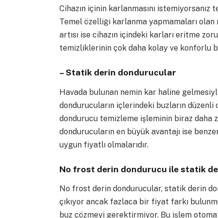
Cihazın içinin karlanmasını istemiyorsanız t
Temel özelliği karlanma yapmamaları olan 
artısı ise cihazın içindeki karları eritme 
temizliklerinin çok daha kolay ve konforlu b
– Statik derin dondurucular
Havada bulunan nemin kar haline gelmesiyl
dondurucuların içlerindeki buzların düzenli
dondurucu temizleme işleminin biraz daha za
dondurucuların en büyük avantajı ise benze
uygun fiyatlı olmalarıdır.
No frost derin dondurucu ile statik d
No frost derin dondurucular, statik derin d
çıkıyor ancak fazlaca bir fiyat farkı bulun
buz çözmeyi gerektirmiyor. Bu işlem otomat