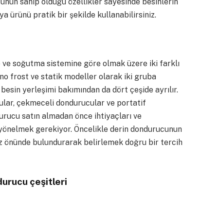
cunun sahip olduğu özellikler sayesinde besinlerin
 ürünü pratik bir şekilde kullanabilirsiniz.
e ve soğutma sistemine göre olmak üzere iki farklı
no frost ve statik modeller olarak iki gruba
besin yerleşimi bakımından da dört çeşide ayrılır.
ular, çekmeceli dondurucular ve portatif
urucu satın almadan önce ihtiyaçları ve
e yönelmek gerekiyor. Öncelikle derin dondurucunun
göz önünde bulundurarak belirlemek doğru bir tercih
urucu çeşitleri