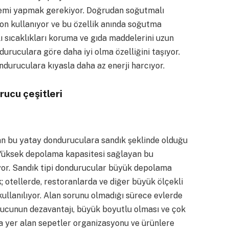
işlemi yapmak gerekiyor. Doğrudan soğutmalı
yon kullanıyor ve bu özellik anında soğutma
lı sıcaklıkları koruma ve gıda maddelerini uzun
uruculara göre daha iyi olma özelliğini taşıyor.
nduruculara kıyasla daha az enerji harcıyor.
rucu çeşitleri
lan bu yatay donduruculara sandık şeklinde olduğu
. Yüksek depolama kapasitesi sağlayan bu
ıyor. Sandık tipi dondurucular büyük depolama
k; otellerde, restoranlarda ve diğer büyük ölçekli
kullanılıyor. Alan sorunu olmadığı sürece evlerde
durucunun dezavantajı, büyük boyutlu olması ve çok
a yer alan sepetler organizasyonu ve ürünlere