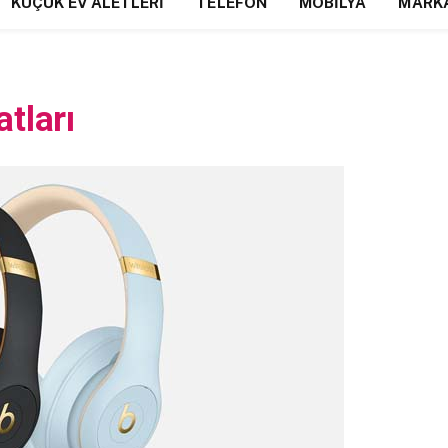
KÜÇÜK EV ALETLERI
TELEFON
MOBILYA
MARK
tları