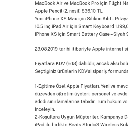
MacBook Air ve MacBook Pro için Flight Nay
Apple Pencil (2. nesil) 836,10 TL
Yeni iPhone XS Max için Silikon Kılıf – Pita
10.5 inç iPad Air için Smart Keyboard 1.199,
iPhone XS için Smart Battery Case – Siyah
23.08.2019 tarihi itibariyle Apple internet s
Fiyatlara KDV (%18) dahildir, ancak aksi beli
Seçtiğiniz ürünlerin KDV’si sipariş formunda 
1-Eğitime Özel Apple Fiyatları. Yeni ve mevc
düzeyden öğretim üyeleri, personel ve evde
adedi sınırlamalarına tabidir. Tüm hüküm ve ş
inceleyin.
2-Koşullara Uygun Müşteriler, Kampanya Da
iPad ile birlikte Beats Studio3 Wireless Ku