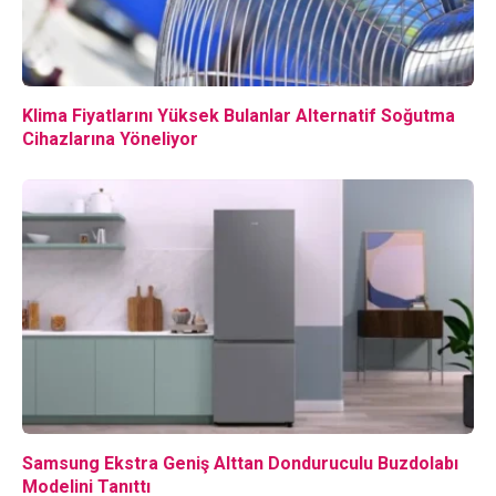
Klima Fiyatlarını Yüksek Bulanlar Alternatif Soğutma
Cihazlarına Yöneliyor
Samsung Ekstra Geniş Alttan Donduruculu Buzdolabı
Modelini Tanıttı