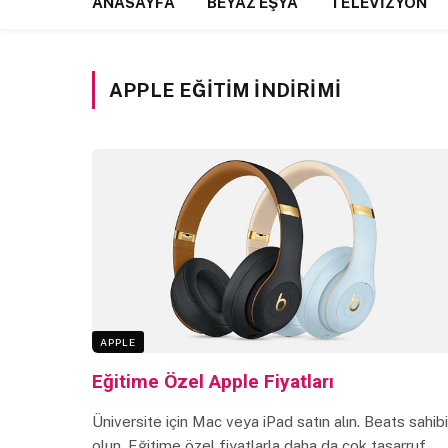
ANASAYFA
BEYAZ EŞYA
TELEVIZYON
APPLE EĞITIM INDIRIMI
APPLE
Eğitime Özel Apple Fiyatları
Üniversite için Mac veya iPad satın alın. Beats sahibi
olun. Eğitime özel fiyatlarla daha da çok tasarruf