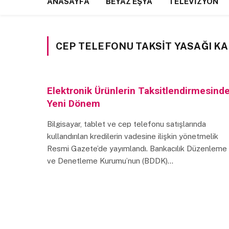
ANASAYFA
BEYAZ EŞYA
TELEVIZYON
CEP TELEFONU TAKSIT YASAĞI KA
Elektronik Ürünlerin Taksitlendirmesind
Yeni Dönem
Bilgisayar, tablet ve cep telefonu satışlarında
kullandırılan kredilerin vadesine ilişkin yönetmelik
Resmi Gazete’de yayımlandı. Bankacılık Düzenleme
ve Denetleme Kurumu’nun (BDDK)…