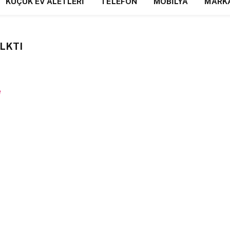
KÜÇÜK EV ALETLERI
TELEFON
MOBILYA
MARK
LKTI
e