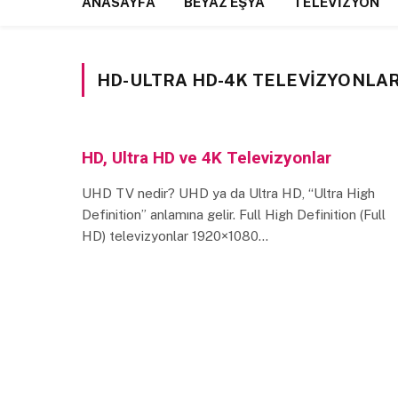
ANASAYFA
BEYAZ EŞYA
TELEVIZYON
HD-ULTRA HD-4K TELEVIZYONLA
HD, Ultra HD ve 4K Televizyonlar
UHD TV nedir? UHD ya da Ultra HD, “Ultra High
Definition” anlamına gelir. Full High Definition (Full
HD) televizyonlar 1920×1080…